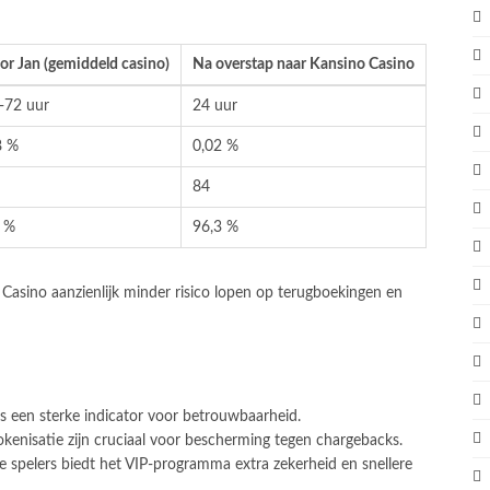
or Jan (gemiddeld casino)
Na overstap naar Kansino Casino
‑72 uur
24 uur
8 %
0,02 %
84
 %
96,3 %
o Casino aanzienlijk minder risico lopen op terugboekingen en
is een sterke indicator voor betrouwbaarheid.
enisatie zijn cruciaal voor bescherming tegen chargebacks.
 spelers biedt het VIP‑programma extra zekerheid en snellere