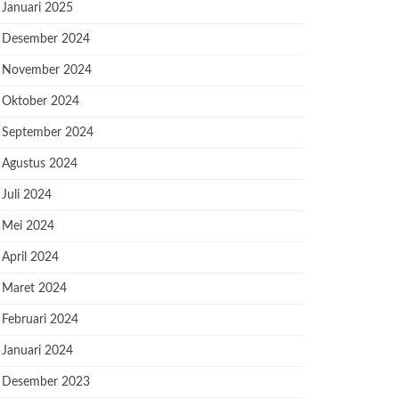
Januari 2025
Desember 2024
November 2024
Oktober 2024
September 2024
Agustus 2024
Juli 2024
Mei 2024
April 2024
Maret 2024
Februari 2024
Januari 2024
Desember 2023