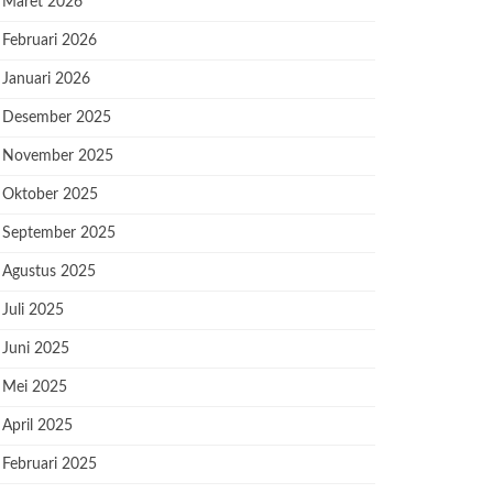
Maret 2026
Februari 2026
Januari 2026
Desember 2025
November 2025
Oktober 2025
September 2025
Agustus 2025
Juli 2025
Juni 2025
Mei 2025
April 2025
Februari 2025