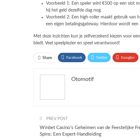
Voorbeeld 1: Een speler wint €500 op een slot m
hij het geld dezelfde dag nog.
Voorbeeld 2: Een high‑roller maakt gebruik van 
een eigen betalingsgateway. Hierdoor wordt een
Met deze inzichten kun je zelfverzekerd kiezen voor een
biedt. Veel speelplezier en speel verantwoord!
Facebook
Twitter
Google+
Share
Otomotif
PREV POST
Winbet Casino’s Geheimen van de Feestelijke Fr
Spins: Een Expert‑Handleiding