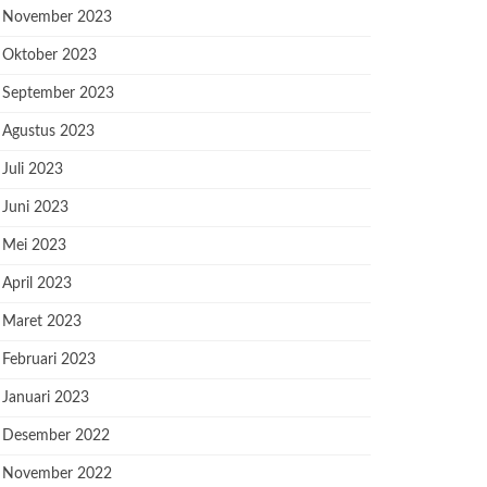
November 2023
Oktober 2023
September 2023
Agustus 2023
Juli 2023
Juni 2023
Mei 2023
April 2023
Maret 2023
Februari 2023
Januari 2023
Desember 2022
November 2022