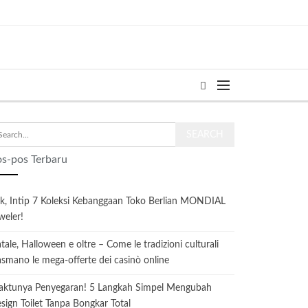
s-pos Terbaru
k, Intip 7 Koleksi Kebanggaan Toko Berlian MONDIAL
weler!
tale, Halloween e oltre – Come le tradizioni culturali
asmano le mega‑offerte dei casinò online
ktunya Penyegaran! 5 Langkah Simpel Mengubah
sign Toilet Tanpa Bongkar Total