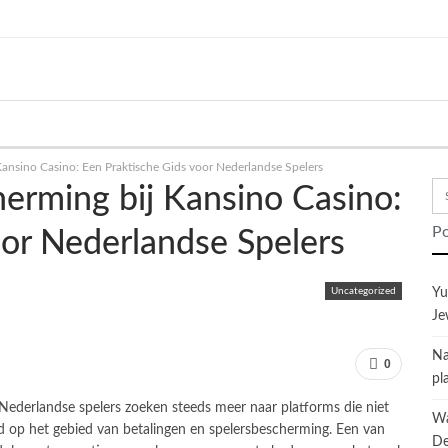
 Kansino Casino: Een Praktische Gids voor Nederlandse Spelers
herming bij Kansino Casino:
Po
oor Nederlandse Spelers
Uncategorized
Yu
Je
Na
0
pl
 Nederlandse spelers zoeken steeds meer naar platforms die niet
Wa
d op het gebied van betalingen en spelersbescherming. Een van
De