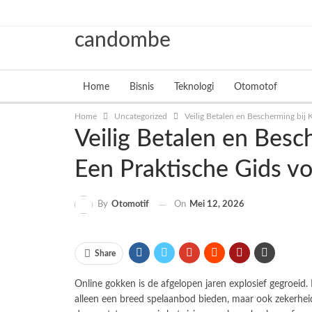
Jumat, Agustus 7, 2026
candombe
Home
Bisnis
Teknologi
Otomotof
Home
Uncategorized
Veilig Betalen en Bescherming bij
Veilig Betalen en Besc
Een Praktische Gids v
By
Otomotif
On
Mei 12, 2026
Share
Online gokken is de afgelopen jaren explosief gegroeid.
alleen een breed spelaanbod bieden, maar ook zekerhei