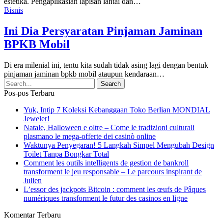
estetika. Pengaplikasian lapisan lantai dan
…
Bisnis
Ini Dia Persyaratan Pinjaman Jaminan
BPKB Mobil
Di era milenial ini, tentu kita sudah tidak asing lagi dengan bentuk
pinjaman jaminan bpkb mobil ataupun kendaraan
…
Pos-pos Terbaru
Yuk, Intip 7 Koleksi Kebanggaan Toko Berlian MONDIAL
Jeweler!
Natale, Halloween e oltre – Come le tradizioni culturali
plasmano le mega‑offerte dei casinò online
Waktunya Penyegaran! 5 Langkah Simpel Mengubah Design
Toilet Tanpa Bongkar Total
Comment les outils intelligents de gestion de bankroll
transforment le jeu responsable – Le parcours inspirant de
Julien
L’essor des jackpots Bitcoin : comment les œufs de Pâques
numériques transforment le futur des casinos en ligne
Komentar Terbaru