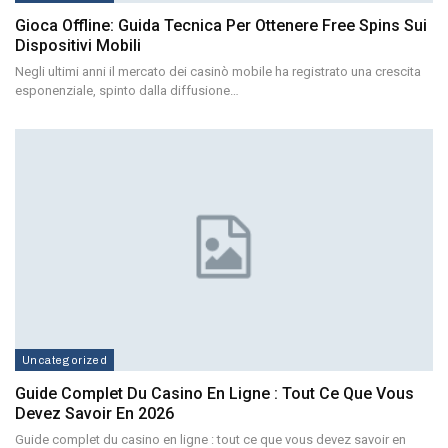
Gioca Offline: Guida Tecnica Per Ottenere Free Spins Sui
Dispositivi Mobili
Negli ultimi anni il mercato dei casinò mobile ha registrato una crescita
esponenziale, spinto dalla diffusione…
Uncategorized
Guide Complet Du Casino En Ligne : Tout Ce Que Vous
Devez Savoir En 2026
Guide complet du casino en ligne : tout ce que vous devez savoir en