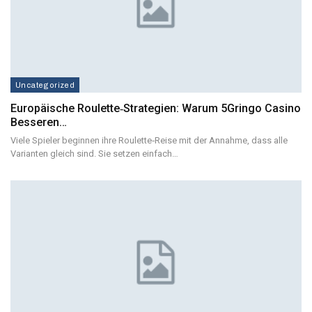
Uncategorized
Europäische Roulette‑Strategien: Warum 5Gringo Casino
Besseren…
Viele Spieler beginnen ihre Roulette‑Reise mit der Annahme, dass alle
Varianten gleich sind. Sie setzen einfach…