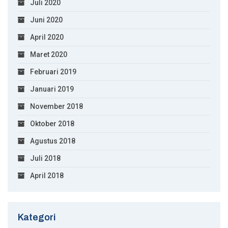
Juli 2020
Juni 2020
April 2020
Maret 2020
Februari 2019
Januari 2019
November 2018
Oktober 2018
Agustus 2018
Juli 2018
April 2018
Kategori