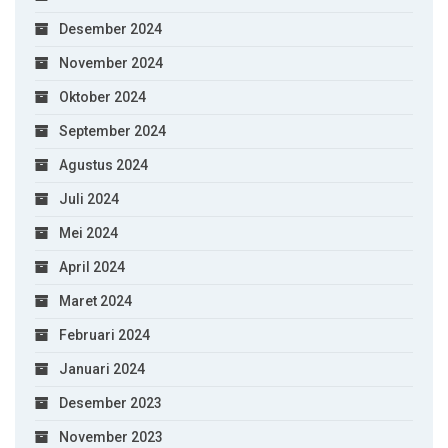
Desember 2024
November 2024
Oktober 2024
September 2024
Agustus 2024
Juli 2024
Mei 2024
April 2024
Maret 2024
Februari 2024
Januari 2024
Desember 2023
November 2023