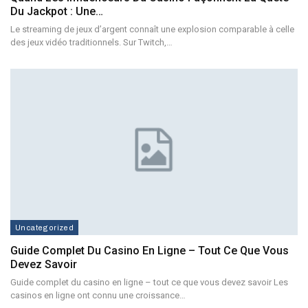
Du Jackpot : Une…
Le streaming de jeux d’argent connaît une explosion comparable à celle
des jeux vidéo traditionnels. Sur Twitch,…
Uncategorized
Guide Complet Du Casino En Ligne – Tout Ce Que Vous
Devez Savoir
Guide complet du casino en ligne – tout ce que vous devez savoir Les
casinos en ligne ont connu une croissance…