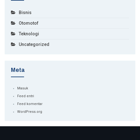
Bisnis
Otomotof
Teknologi
Uncategorized
Meta
Masuk
Feed entri
Feed komentar
WordPress.org