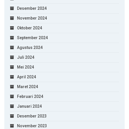
Desember 2024
November 2024
Oktober 2024
September 2024
Agustus 2024
Juli 2024
Mei 2024
April 2024
Maret 2024
Februari 2024
Januari 2024
Desember 2023
November 2023