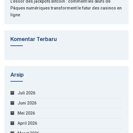
L’essor des jackpots Bitcoin : comment les œufs de
Pâques numériques transforment le futur des casinos en
ligne
Komentar Terbaru
Arsip
Juli 2026
Juni 2026
Mei 2026
April 2026