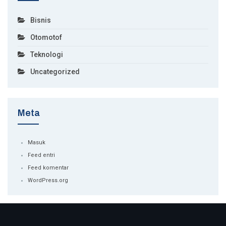
Bisnis
Otomotof
Teknologi
Uncategorized
Meta
Masuk
Feed entri
Feed komentar
WordPress.org