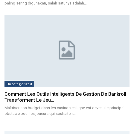
paling sering digunakan, salah satunya adalah
…
Uncategorized
Comment Les Outils Intelligents De Gestion De Bankroll
Transforment Le Jeu…
Maîtriser son budget dans les casinos en ligne est devenu le principal
obstacle pour les joueurs qui souhaitent…