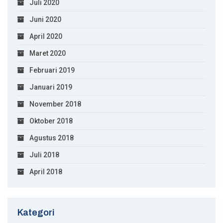
Juli 2020
Juni 2020
April 2020
Maret 2020
Februari 2019
Januari 2019
November 2018
Oktober 2018
Agustus 2018
Juli 2018
April 2018
Kategori