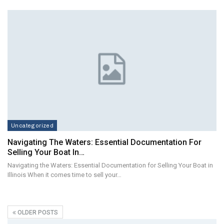
Uncategorized
Navigating The Waters: Essential Documentation For
Selling Your Boat In…
Navigating the Waters: Essential Documentation for Selling Your Boat in
Illinois When it comes time to sell your…
OLDER POSTS