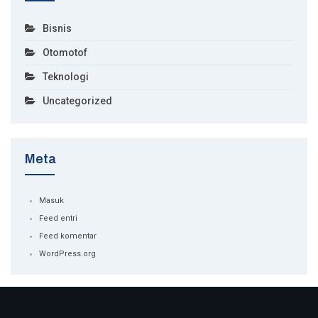
Bisnis
Otomotof
Teknologi
Uncategorized
Meta
Masuk
Feed entri
Feed komentar
WordPress.org