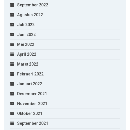
September 2022
Agustus 2022
Juli 2022
Juni 2022
Mei 2022
April 2022
Maret 2022
Februari 2022
Januari 2022
Desember 2021
November 2021
Oktober 2021
September 2021