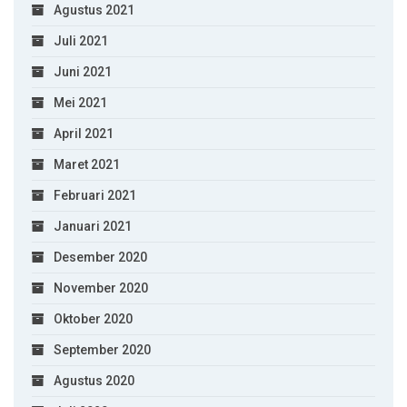
Agustus 2021
Juli 2021
Juni 2021
Mei 2021
April 2021
Maret 2021
Februari 2021
Januari 2021
Desember 2020
November 2020
Oktober 2020
September 2020
Agustus 2020