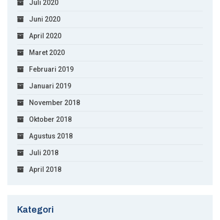
Juli 2020
Juni 2020
April 2020
Maret 2020
Februari 2019
Januari 2019
November 2018
Oktober 2018
Agustus 2018
Juli 2018
April 2018
Kategori