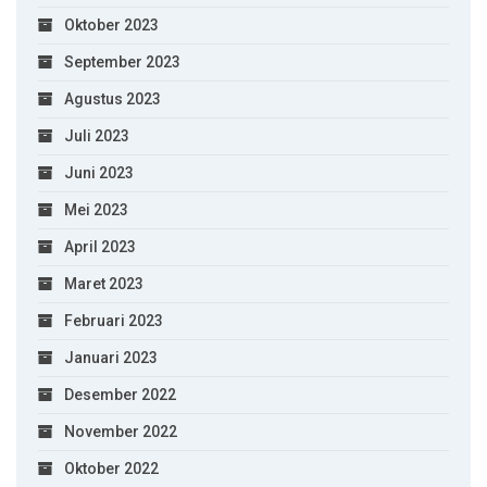
Oktober 2023
September 2023
Agustus 2023
Juli 2023
Juni 2023
Mei 2023
April 2023
Maret 2023
Februari 2023
Januari 2023
Desember 2022
November 2022
Oktober 2022