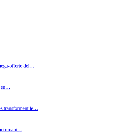
 mega‑offerte dei…
e jeu…
es transforment le…
atori umani…