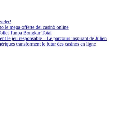
weler!
no le mega‑offerte dei casinò online
ilet Tanpa Bongkar Total
ent le jeu responsable – Le parcours inspirant de Julien
riques transforment le futur des casinos en ligne