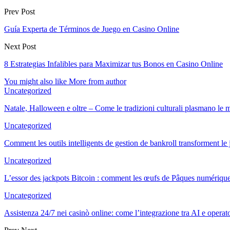
Prev Post
Guía Experta de Términos de Juego en Casino Online
Next Post
8 Estrategias Infalibles para Maximizar tus Bonos en Casino Online
You might also like
More from author
Uncategorized
Natale, Halloween e oltre – Come le tradizioni culturali plasmano le
Uncategorized
Comment les outils intelligents de gestion de bankroll transforment l
Uncategorized
L’essor des jackpots Bitcoin : comment les œufs de Pâques numériqu
Uncategorized
Assistenza 24/7 nei casinò online: come l’integrazione tra AI e oper