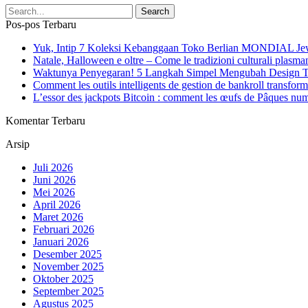
Pos-pos Terbaru
Yuk, Intip 7 Koleksi Kebanggaan Toko Berlian MONDIAL Je
Natale, Halloween e oltre – Come le tradizioni culturali plasma
Waktunya Penyegaran! 5 Langkah Simpel Mengubah Design To
Comment les outils intelligents de gestion de bankroll transform
L’essor des jackpots Bitcoin : comment les œufs de Pâques numé
Komentar Terbaru
Arsip
Juli 2026
Juni 2026
Mei 2026
April 2026
Maret 2026
Februari 2026
Januari 2026
Desember 2025
November 2025
Oktober 2025
September 2025
Agustus 2025