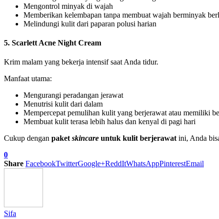
Mengontrol minyak di wajah
Memberikan kelembapan tanpa membuat wajah berminyak berl
Melindungi kulit dari paparan polusi harian
5. Scarlett Acne Night Cream
Krim malam yang bekerja intensif saat Anda tidur.
Manfaat utama:
Mengurangi peradangan jerawat
Menutrisi kulit dari dalam
Mempercepat pemulihan kulit yang berjerawat atau memiliki be
Membuat kulit terasa lebih halus dan kenyal di pagi hari
Cukup dengan
paket
skincare
untuk kulit berjerawat
ini, Anda bi
0
Share
Facebook
Twitter
Google+
ReddIt
WhatsApp
Pinterest
Email
Sifa