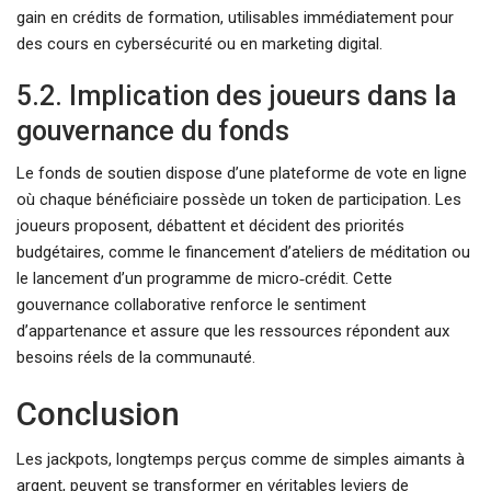
gain en crédits de formation, utilisables immédiatement pour
des cours en cybersécurité ou en marketing digital.
5.2. Implication des joueurs dans la
gouvernance du fonds
Le fonds de soutien dispose d’une plateforme de vote en ligne
où chaque bénéficiaire possède un token de participation. Les
joueurs proposent, débattent et décident des priorités
budgétaires, comme le financement d’ateliers de méditation ou
le lancement d’un programme de micro‑crédit. Cette
gouvernance collaborative renforce le sentiment
d’appartenance et assure que les ressources répondent aux
besoins réels de la communauté.
Conclusion
Les jackpots, longtemps perçus comme de simples aimants à
argent, peuvent se transformer en véritables leviers de