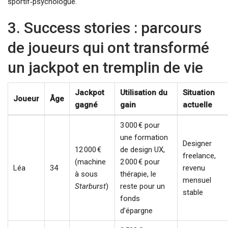
sportif‑psychologue.
3. Success stories : parcours
de joueurs qui ont transformé
un jackpot en tremplin de vie
Jackpot
Utilisation du
Situation
Joueur
Âge
gagné
gain
actuelle
3 000 € pour
une formation
Designer
12 000 €
de design UX,
freelance,
(machine
2 000 € pour
Léa
34
revenu
à sous
thérapie, le
mensuel
Starburst
)
reste pour un
stable
fonds
d’épargne