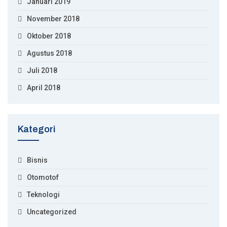
Januari 2019
November 2018
Oktober 2018
Agustus 2018
Juli 2018
April 2018
Kategori
Bisnis
Otomotof
Teknologi
Uncategorized