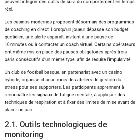
peuvent intégrer des outils de suivi du comportement en temps
réel.
Les casinos modernes proposent désormais des programmes
de coaching en direct. Lorsqu’un joueur dépasse son budget
quotidien, une alerte apparaît, invitant à une pause de
10 minutes ou à contacter un coach virtuel. Certains opérateurs
ont même mis en place des pauses obligatoires après trois
paris consécutifs d’un même type, afin de réduire l’impulsivité.
Un club de football basque, en partenariat avec un casino
hybride, organise chaque mois des ateliers de gestion du
stress pour ses supporters. Les participants apprennent à
reconnaître les signaux de fatigue mentale, à appliquer des
techniques de respiration et à fixer des limites de mise avant de
placer un pari.
2.1. Outils technologiques de
monitoring