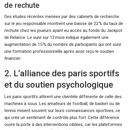
de rechute
Des études récentes menées par des cabinets de recherche
sur le jeu responsable montrent une baisse de 22 % du taux de
rechute chez les joueurs ayant eu accès au fonds du Jackpot
de Relance. Le suivi sur 12 mois indique également une
augmentation de 15 % du nombre de participants qui ont suivi
une formation professionnelle après avoir reçu le soutien
financier.
2. L’alliance des paris sportifs
et du soutien psychologique
Les paris sportifs attirent une clientèle différente de celle des
machines à sous. Les amateurs de football, de basket ou de
tennis misent souvent sur leurs connaissances sportives, ce
qui crée un sentiment de contrôle plus fort. Cette différence
ouvre la porte à des interventions ciblées, car les plateformes