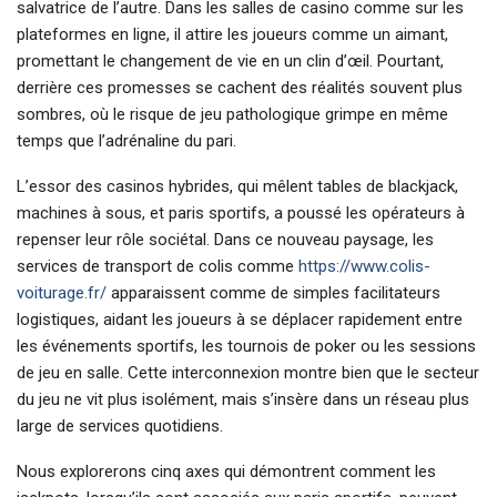
salvatrice de l’autre. Dans les salles de casino comme sur les
plateformes en ligne, il attire les joueurs comme un aimant,
promettant le changement de vie en un clin d’œil. Pourtant,
derrière ces promesses se cachent des réalités souvent plus
sombres, où le risque de jeu pathologique grimpe en même
temps que l’adrénaline du pari.
L’essor des casinos hybrides, qui mêlent tables de blackjack,
machines à sous, et paris sportifs, a poussé les opérateurs à
repenser leur rôle sociétal. Dans ce nouveau paysage, les
services de transport de colis comme
https://www.colis-
voiturage.fr/
apparaissent comme de simples facilitateurs
logistiques, aidant les joueurs à se déplacer rapidement entre
les événements sportifs, les tournois de poker ou les sessions
de jeu en salle. Cette interconnexion montre bien que le secteur
du jeu ne vit plus isolément, mais s’insère dans un réseau plus
large de services quotidiens.
Nous explorerons cinq axes qui démontrent comment les