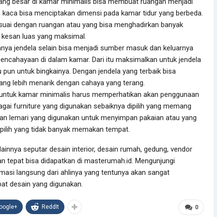
ng besar di kamar minimalis bisa membuat ruangan menjadi
gan kaca bisa menciptakan dimensi pada kamar tidur yang berbeda.
uai dengan ruangan atau yang bisa menghadirkan banyak
 kesan luas yang maksimal.
ya jendela selain bisa menjadi sumber masuk dan keluarnya
pencahayaan di dalam kamar. Dari itu maksimalkan untuk jendela
 pun untuk bingkainya. Dengan jendela yang terbaik bisa
ng lebih menarik dengan cahaya yang terang.
as untuk kamar minimalis harus memperhatikan akan penggunaan
bagai furniture yang digunakan sebaiknya dipilih yang memang
aan lemari yang digunakan untuk menyimpan pakaian atau yang
 dipilih yang tidak banyak memakan tempat.
ainnya seputar desain interior, desain rumah, gedung, vendor
an tepat bisa didapatkan di masterumah.id. Mengunjungi
asi langsung dari ahlinya yang tentunya akan sangat
epat desain yang digunakan.
oogle+
ReddIt
0