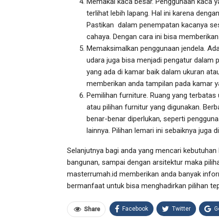
Memakai kaca besar. Penggunaan kaca ya
terlihat lebih lapang. Hal ini karena den
Pastikan dalam penempatan kacanya ses
cahaya. Dengan cara ini bisa memberikan
Memaksimalkan penggunaan jendela. Adan
udara juga bisa menjadi pengatur dalam 
yang ada di kamar baik dalam ukuran atau
memberikan anda tampilan pada kamar ya
Pemilihan furniture. Ruang yang terbat
atau pilihan furnitur yang digunakan. Ber
benar-benar diperlukan, seperti penggun
lainnya. Pilihan lemari ini sebaiknya juga
Selanjutnya bagi anda yang mencari kebutuhan l
bangunan, sampai dengan arsitektur maka pilih
masterrumah.id memberikan anda banyak inform
bermanfaat untuk bisa menghadirkan pilihan t
Facebook
Twitter
G
Share