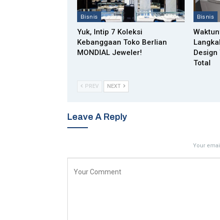
Bisnis
Bisnis
Yuk, Intip 7 Koleksi
Waktun
Kebanggaan Toko Berlian
Langka
MONDIAL Jeweler!
Design 
Total
PREV
NEXT
Leave A Reply
Your email