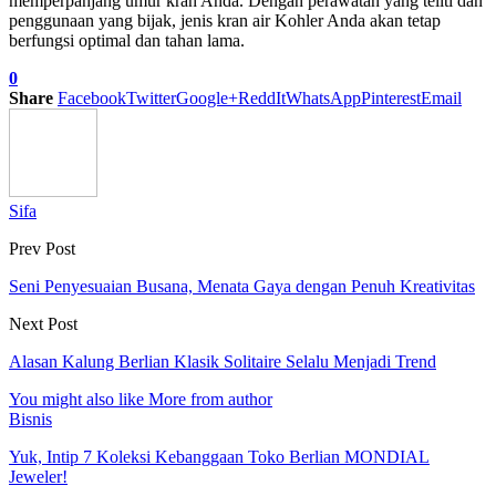
memperpanjang umur kran Anda. Dengan perawatan yang teliti dan
penggunaan yang bijak, jenis kran air Kohler Anda akan tetap
berfungsi optimal dan tahan lama.
0
Share
Facebook
Twitter
Google+
ReddIt
WhatsApp
Pinterest
Email
Sifa
Prev Post
Seni Penyesuaian Busana, Menata Gaya dengan Penuh Kreativitas
Next Post
Alasan Kalung Berlian Klasik Solitaire Selalu Menjadi Trend
You might also like
More from author
Bisnis
Yuk, Intip 7 Koleksi Kebanggaan Toko Berlian MONDIAL
Jeweler!