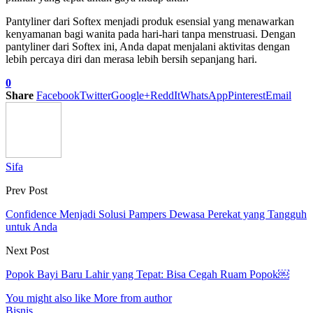
Pantyliner dari Softex menjadi produk esensial yang menawarkan
kenyamanan bagi wanita pada hari-hari tanpa menstruasi. Dengan
pantyliner dari Softex ini, Anda dapat menjalani aktivitas dengan
lebih percaya diri dan merasa lebih bersih sepanjang hari.
0
Share
Facebook
Twitter
Google+
ReddIt
WhatsApp
Pinterest
Email
Sifa
Prev Post
Confidence Menjadi Solusi Pampers Dewasa Perekat yang Tangguh
untuk Anda
Next Post
Popok Bayi Baru Lahir yang Tepat: Bisa Cegah Ruam Popok￼
You might also like
More from author
Bisnis