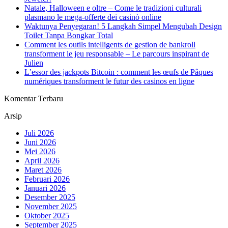
Natale, Halloween e oltre – Come le tradizioni culturali
plasmano le mega‑offerte dei casinò online
Waktunya Penyegaran! 5 Langkah Simpel Mengubah Design
Toilet Tanpa Bongkar Total
Comment les outils intelligents de gestion de bankroll
transforment le jeu responsable – Le parcours inspirant de
Julien
L’essor des jackpots Bitcoin : comment les œufs de Pâques
numériques transforment le futur des casinos en ligne
Komentar Terbaru
Arsip
Juli 2026
Juni 2026
Mei 2026
April 2026
Maret 2026
Februari 2026
Januari 2026
Desember 2025
November 2025
Oktober 2025
September 2025