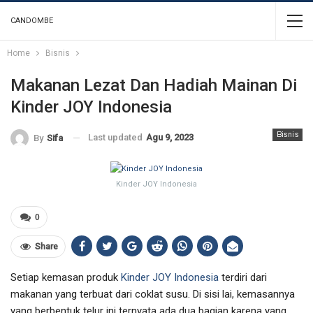
CANDOMBE
Home
Bisnis
Makanan Lezat Dan Hadiah Mainan Di
Kinder JOY Indonesia
Bisnis
Last updated
Agu 9, 2023
By
Sifa
Kinder JOY Indonesia
0
Share
Setiap kemasan produk
Kinder JOY Indonesia
terdiri dari
makanan yang terbuat dari coklat susu. Di sisi lai, kemasannya
yang berbentuk telur ini ternyata ada dua bagian karena yang