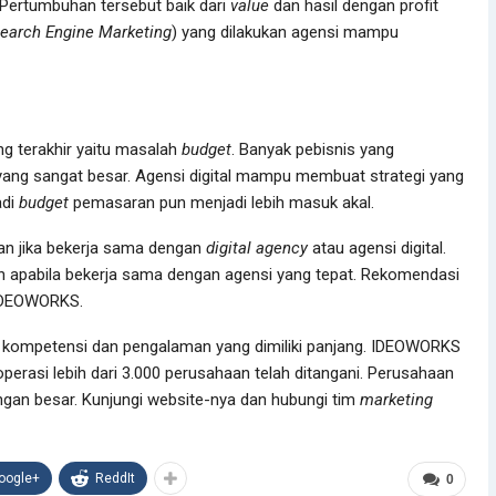
 Pertumbuhan tersebut baik dari
value
dan hasil dengan profit
earch Engine Marketing
) yang dilakukan agensi mampu
ng terakhir yaitu masalah
budget
. Banyak pebisnis yang
yang sangat besar. Agensi digital mampu membuat strategi yang
adi
budget
pemasaran pun menjadi lebih masuk akal.
an jika bekerja sama dengan
digital agency
atau agensi digital.
an apabila bekerja sama dengan agensi yang tepat. Rekomendasi
 IDEOWORKS.
 kompetensi dan pengalaman yang dimiliki panjang. IDEOWORKS
operasi lebih dari 3.000 perusahaan telah ditangani. Perusahaan
engan besar. Kunjungi website-nya dan hubungi tim
marketing
oogle+
ReddIt
0