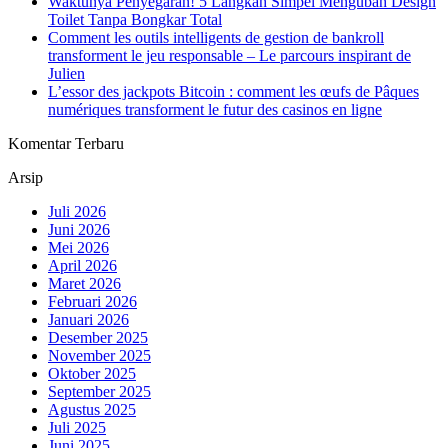
Waktunya Penyegaran! 5 Langkah Simpel Mengubah Design
Toilet Tanpa Bongkar Total
Comment les outils intelligents de gestion de bankroll
transforment le jeu responsable – Le parcours inspirant de
Julien
L’essor des jackpots Bitcoin : comment les œufs de Pâques
numériques transforment le futur des casinos en ligne
Komentar Terbaru
Arsip
Juli 2026
Juni 2026
Mei 2026
April 2026
Maret 2026
Februari 2026
Januari 2026
Desember 2025
November 2025
Oktober 2025
September 2025
Agustus 2025
Juli 2025
Juni 2025