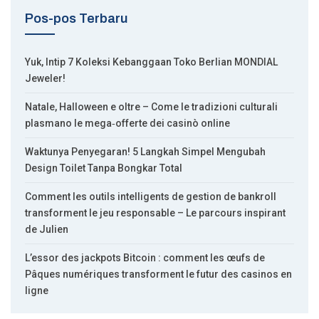
Pos-pos Terbaru
Yuk, Intip 7 Koleksi Kebanggaan Toko Berlian MONDIAL
Jeweler!
Natale, Halloween e oltre – Come le tradizioni culturali
plasmano le mega‑offerte dei casinò online
Waktunya Penyegaran! 5 Langkah Simpel Mengubah
Design Toilet Tanpa Bongkar Total
Comment les outils intelligents de gestion de bankroll
transforment le jeu responsable – Le parcours inspirant
de Julien
L’essor des jackpots Bitcoin : comment les œufs de
Pâques numériques transforment le futur des casinos en
ligne