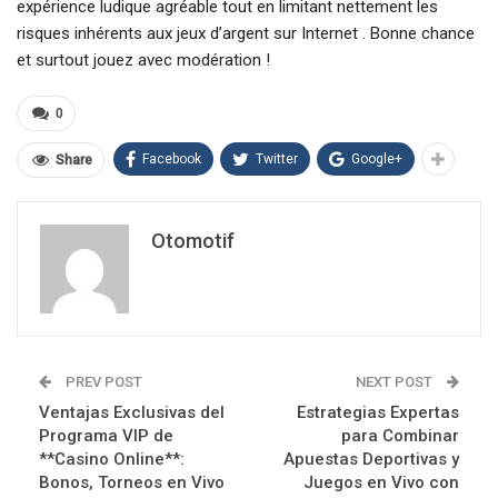
expérience ludique agréable tout en limitant nettement les
risques inhérents aux jeux d’argent sur Internet . Bonne chance
et surtout jouez avec modération !
0
Facebook
Twitter
Google+
Share
Otomotif
PREV POST
NEXT POST
Ventajas Exclusivas del
Estrategias Expertas
Programa VIP de
para Combinar
**Casino Online**:
Apuestas Deportivas y
Bonos, Torneos en Vivo
Juegos en Vivo con