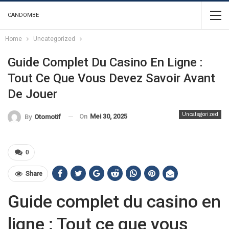
CANDOMBE
Home
Uncategorized
Guide Complet Du Casino En Ligne :
Tout Ce Que Vous Devez Savoir Avant
De Jouer
Uncategorized
On
Mei 30, 2025
By
Otomotif
0
Share
Guide complet du casino en
ligne : Tout ce que vous