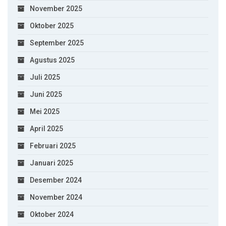
November 2025
Oktober 2025
September 2025
Agustus 2025
Juli 2025
Juni 2025
Mei 2025
April 2025
Februari 2025
Januari 2025
Desember 2024
November 2024
Oktober 2024