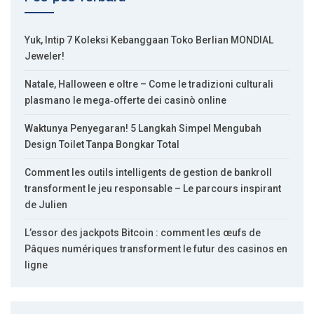
Yuk, Intip 7 Koleksi Kebanggaan Toko Berlian MONDIAL
Jeweler!
Natale, Halloween e oltre – Come le tradizioni culturali
plasmano le mega‑offerte dei casinò online
Waktunya Penyegaran! 5 Langkah Simpel Mengubah
Design Toilet Tanpa Bongkar Total
Comment les outils intelligents de gestion de bankroll
transforment le jeu responsable – Le parcours inspirant
de Julien
L’essor des jackpots Bitcoin : comment les œufs de
Pâques numériques transforment le futur des casinos en
ligne