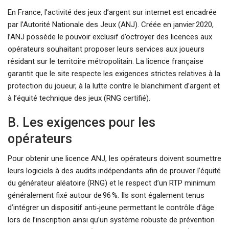
En France, l’activité des jeux d’argent sur internet est encadrée
par l’Autorité Nationale des Jeux (ANJ). Créée en janvier 2020,
l’ANJ possède le pouvoir exclusif d’octroyer des licences aux
opérateurs souhaitant proposer leurs services aux joueurs
résidant sur le territoire métropolitain. La licence française
garantit que le site respecte les exigences strictes relatives à la
protection du joueur, à la lutte contre le blanchiment d’argent et
à l’équité technique des jeux (RNG certifié).
B. Les exigences pour les
opérateurs
Pour obtenir une licence ANJ, les opérateurs doivent soumettre
leurs logiciels à des audits indépendants afin de prouver l’équité
du générateur aléatoire (RNG) et le respect d’un RTP minimum
généralement fixé autour de 96 %. Ils sont également tenus
d’intégrer un dispositif anti‑jeune permettant le contrôle d’âge
lors de l’inscription ainsi qu’un système robuste de prévention