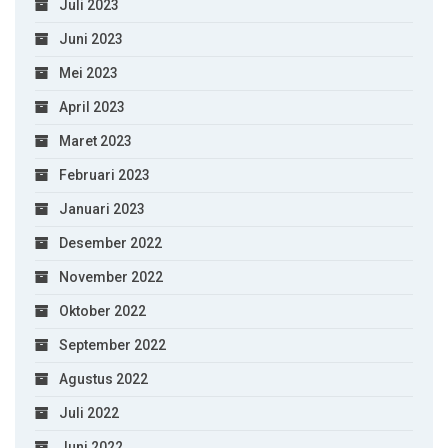
Juli 2023
Juni 2023
Mei 2023
April 2023
Maret 2023
Februari 2023
Januari 2023
Desember 2022
November 2022
Oktober 2022
September 2022
Agustus 2022
Juli 2022
Juni 2022