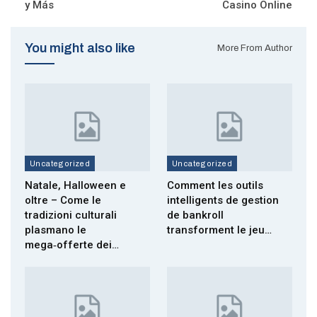
y Más
Casino Online
You might also like
More From Author
Uncategorized
Uncategorized
Natale, Halloween e
Comment les outils
oltre – Come le
intelligents de gestion
tradizioni culturali
de bankroll
plasmano le
transforment le jeu…
mega‑offerte dei…