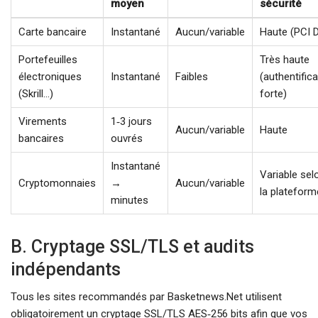
moyen
sécurité
Carte bancaire
Instantané
Aucun/variable
Haute (PCI 
Portefeuilles
Très haute
électroniques
Instantané
Faibles
(authentifica
(Skrill…)
forte)
Virements
1‑3 jours
Aucun/variable
Haute
bancaires
ouvrés
Instantané
Variable sel
Cryptomonnaies
→
Aucun/variable
la plateform
minutes
B. Cryptage SSL/TLS et audits
indépendants
Tous les sites recommandés par Basketnews.Net utilisent
obligatoirement un cryptage SSL/TLS AES‑256 bits afin que vos