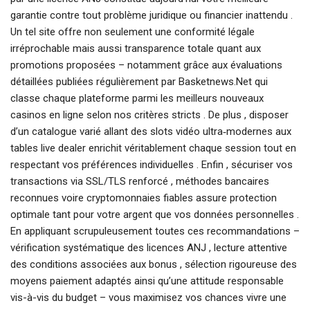
garantie contre tout problème juridique ou financier inattendu .
Un tel site offre non seulement une conformité légale
irréprochable mais aussi transparence totale quant aux
promotions proposées – notamment grâce aux évaluations
détaillées publiées régulièrement par Basketnews.Net qui
classe chaque plateforme parmi les meilleurs nouveaux
casinos en ligne selon nos critères stricts . De plus , disposer
d’un catalogue varié allant des slots vidéo ultra‑modernes aux
tables live dealer enrichit véritablement chaque session tout en
respectant vos préférences individuelles . Enfin , sécuriser vos
transactions via SSL/TLS renforcé , méthodes bancaires
reconnues voire cryptomonnaies fiables assure protection
optimale tant pour votre argent que vos données personnelles .
En appliquant scrupuleusement toutes ces recommandations –
vérification systématique des licences ANJ , lecture attentive
des conditions associées aux bonus , sélection rigoureuse des
moyens paiement adaptés ainsi qu’une attitude responsable
vis-à-vis du budget – vous maximisez vos chances vivre une