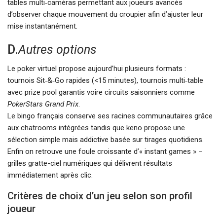
tables multi‑caméras permettant aux joueurs avancés
d’observer chaque mouvement du croupier afin d’ajuster leur
mise instantanément.
D.
Autres options
Le poker virtuel propose aujourd’hui plusieurs formats :
tournois Sit‑&‑Go rapides (<15 minutes), tournois multi‑table
avec prize pool garantis voire circuits saisonniers comme
PokerStars Grand Prix
.
Le bingo français conserve ses racines communautaires grâce
aux chatrooms intégrées tandis que keno propose une
sélection simple mais addictive basée sur tirages quotidiens.
Enfin on retrouve une foule croissante d’« instant games » –
grilles gratte-ciel numériques qui délivrent résultats
immédiatement après clic.
Critères de choix d’un jeu selon son profil
joueur