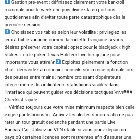
Gestion pré‑event : définissez clairement votre bankroll
maximale pour le week‑end puis divisez‑la en portions
quotidiennes afin d’éviter toute perte catastrophique dès la
première session.
Choisissez vos tables selon leur volatilité : privilégiez les
jeux à faible variance comme la roulette française si vous
désirez préserver votre capital ; optez pour le blackjack « high
stakes » ou le poker Texas Hold’em Live lorsqu’une prise
importante vous attire.\n
Exploitez pleinement la fonction
chat : demandez au croupier conseils sur la mise optimale lors
des pauses entre mains ; nombre croissant d’opérateurs
intègre même des indicateurs statistiques visibles dans
l’interface qui peuvent guider vos décisions tactiques.\n\n###
Checklist rapide
– Vérifiez toujours que votre mise minimum respecte bien celle
exigée par le bonus.\n- Activez les alertes sonores afin ne pas
rater un tour gratuit déclenché pendant une partie Live
Baccarat.\n- Utilisez un VPN stable si vous jouez depuis un
pays où certaines licences sont restreintes afin d’assurer une