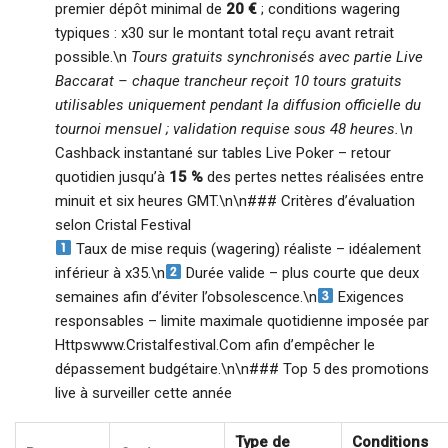
premier dépôt minimal de
20 €
; conditions wagering
typiques : x30 sur le montant total reçu avant retrait
possible.\n
Tours gratuits synchronisés avec partie Live
Baccarat – chaque trancheur reçoit
10 tours gratuits
utilisables uniquement pendant la diffusion officielle du
tournoi mensuel ; validation requise sous
48 heures
.\n
Cashback instantané sur tables Live Poker – retour
quotidien jusqu’à
15 %
des pertes nettes réalisées entre
minuit et six heures GMT.\n\n### Critères d’évaluation
selon Cristal Festival
Taux de mise requis (wagering) réaliste – idéalement
inférieur à x35.\n
Durée valide – plus courte que deux
semaines afin d’éviter l’obsolescence.\n
Exigences
responsables – limite maximale quotidienne imposée par
Httpswww.Cristalfestival.Com afin d’empêcher le
dépassement budgétaire.\n\n### Top 5 des promotions
live à surveiller cette année
Type de
Conditions