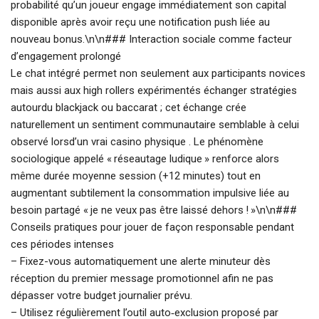
probabilité qu’un joueur engage immédiatement son capital
disponible après avoir reçu une notification push liée au
nouveau bonus.\n\n### Interaction sociale comme facteur
d’engagement prolongé
Le chat intégré permet non seulement aux participants novices
mais aussi aux high rollers expérimentés échanger stratégies
autourdu blackjack ou baccarat ; cet échange crée
naturellement un sentiment communautaire semblable à celui
observé lors​d’un vrai casino physique . Le phénomène
sociologique appelé « réseautage ludique » renforce alors
même durée moyenne session (+12 minutes) tout en
augmentant subtilement la consommation impulsive liée au
besoin partagé « je ne veux pas être laissé dehors ! »\n\n###
Conseils pratiques pour jouer de façon responsable pendant
ces périodes intenses
– Fixez-vous automatiquement une alerte minuteur dès
réception du premier message promotionnel afin ne pas
dépasser votre budget journalier prévu.
– Utilisez régulièrement l’outil auto‑exclusion proposé par