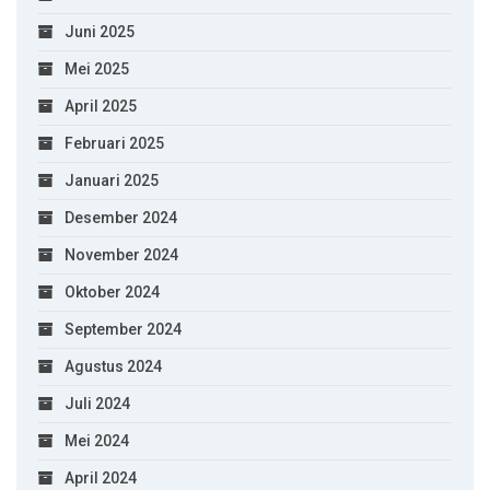
Juni 2025
Mei 2025
April 2025
Februari 2025
Januari 2025
Desember 2024
November 2024
Oktober 2024
September 2024
Agustus 2024
Juli 2024
Mei 2024
April 2024