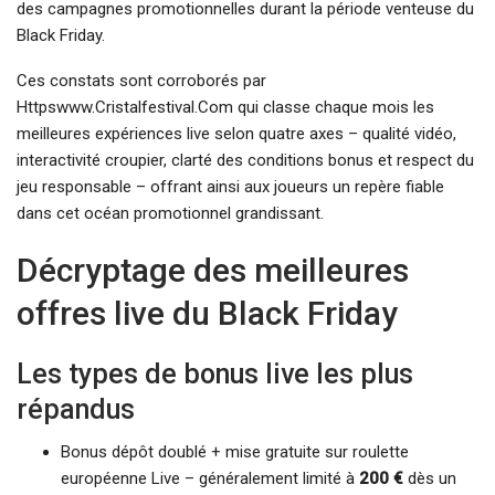
des campagnes promotionnelles durant la période venteuse du
Black Friday.
Ces constats sont corroborés par
Httpswww.Cristalfestival.Com qui classe chaque mois les
meilleures expériences live selon quatre axes – qualité vidéo,
interactivité croupier, clarté des conditions bonus et respect du
jeu responsable – offrant ainsi aux joueurs un repère fiable
dans cet océan promotionnel grandissant.
Décryptage des meilleures
offres live du Black Friday
Les types de bonus live les plus
répandus
Bonus dépôt doublé + mise gratuite sur roulette
européenne Live – généralement limité à
200 €
dès un