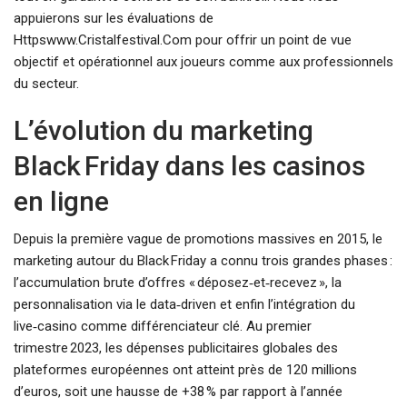
appuierons sur les évaluations de
Httpswww.Cristalfestival.Com pour offrir un point de vue
objectif et opérationnel aux joueurs comme aux professionnels
du secteur.
L’évolution du marketing
Black Friday dans les casinos
en ligne
Depuis la première vague de promotions massives en 2015, le
marketing autour du Black Friday a connu trois grandes phases :
l’accumulation brute d’offres « déposez‑et‑recevez », la
personnalisation via le data‑driven et enfin l’intégration du
live‑casino comme différenciateur clé. Au premier
trimestre 2023, les dépenses publicitaires globales des
plateformes européennes ont atteint près de 120 millions
d’euros, soit une hausse de +38 % par rapport à l’année