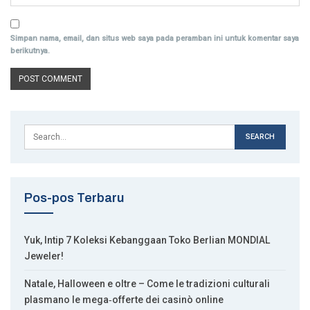
Simpan nama, email, dan situs web saya pada peramban ini untuk komentar saya
berikutnya.
Pos-pos Terbaru
Yuk, Intip 7 Koleksi Kebanggaan Toko Berlian MONDIAL
Jeweler!
Natale, Halloween e oltre – Come le tradizioni culturali
plasmano le mega‑offerte dei casinò online