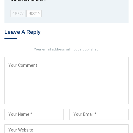
PREV
NEXT
Leave A Reply
Your email address will not be published.