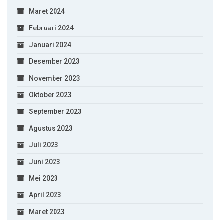
Maret 2024
Februari 2024
Januari 2024
Desember 2023
November 2023
Oktober 2023
September 2023
Agustus 2023
Juli 2023
Juni 2023
Mei 2023
April 2023
Maret 2023