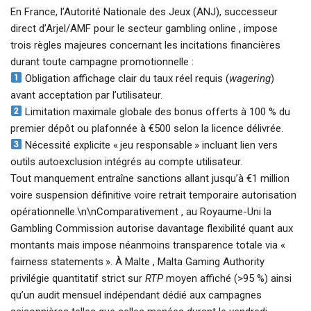
En France, l’Autorité Nationale des Jeux (ANJ), successeur
direct d’Arjel/AMF pour le secteur gambling online , impose
trois règles majeures concernant les incitations financières
durant toute campagne promotionnelle :
Obligation affichage clair du taux réel requis (
wagering
)
avant acceptation par l’utilisateur.
Limitation maximale globale des bonus offerts à 100 % du
premier dépôt ou plafonnée à €500 selon la licence délivrée.
Nécessité explicite « jeu responsable » incluant lien vers
outils autoexclusion intégrés au compte utilisateur.
Tout manquement entraîne sanctions allant jusqu’à €1 million
voire suspension définitive voire retrait temporaire autorisation
opérationnelle.\n\nComparativement , au Royaume-Uni la
Gambling Commission autorise davantage flexibilité quant aux
montants mais impose néanmoins transparence totale via «
fairness statements ». À Malte , Malta Gaming Authority
privilégie quantitatif strict sur
RTP
moyen affiché (>95 %) ainsi
qu’un audit mensuel indépendant dédié aux campagnes