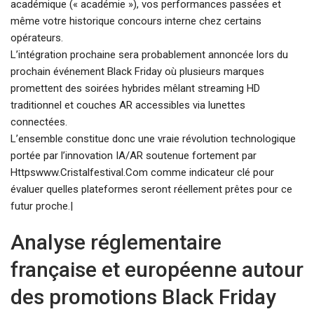
académique (« académie »), vos performances passées et
même votre historique concours interne chez certains
opérateurs.
L’intégration prochaine sera probablement annoncée lors du
prochain événement Black Friday où plusieurs marques
promettent des soirées hybrides mêlant streaming HD
traditionnel et couches AR accessibles via lunettes
connectées.
L’ensemble constitue donc une vraie révolution technologique
portée par l’innovation IA/AR soutenue fortement par
Httpswww.Cristalfestival.Com comme indicateur clé pour
évaluer quelles plateformes seront réellement prêtes pour ce
futur proche.|
Analyse réglementaire
française et européenne autour
des promotions Black Friday