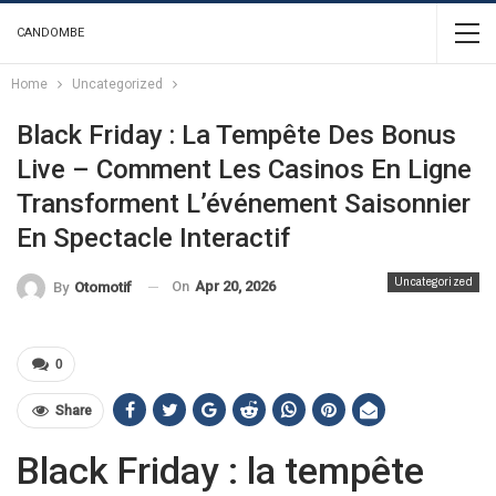
CANDOMBE
Home
Uncategorized
Black Friday : La Tempête Des Bonus
Live – Comment Les Casinos En Ligne
Transforment L’événement Saisonnier
En Spectacle Interactif
Uncategorized
On
Apr 20, 2026
By
Otomotif
0
Share
Black Friday : la tempête