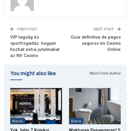
PREV POST
NEXT POST
VIP tagság és
Guía definitiva de pagos
sportfogadás: hogyan
seguros en Casino
hozhat extra jutalmakat
Online
az NV Casino
You might also like
More From Author
Bisnis
Bisnis
Yuk, Intip 7 Koleksi
Waktunya Penyegaran! 5