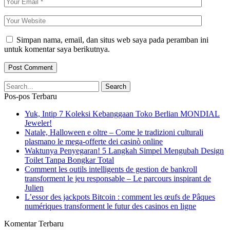
Simpan nama, email, dan situs web saya pada peramban ini
untuk komentar saya berikutnya.
Pos-pos Terbaru
Yuk, Intip 7 Koleksi Kebanggaan Toko Berlian MONDIAL
Jeweler!
Natale, Halloween e oltre – Come le tradizioni culturali
plasmano le mega‑offerte dei casinò online
Waktunya Penyegaran! 5 Langkah Simpel Mengubah Design
Toilet Tanpa Bongkar Total
Comment les outils intelligents de gestion de bankroll
transforment le jeu responsable – Le parcours inspirant de
Julien
L’essor des jackpots Bitcoin : comment les œufs de Pâques
numériques transforment le futur des casinos en ligne
Komentar Terbaru