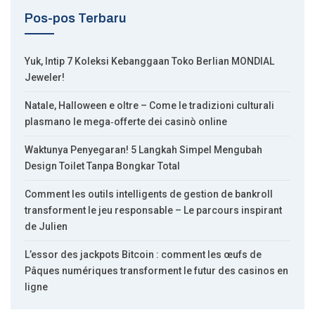
Pos-pos Terbaru
Yuk, Intip 7 Koleksi Kebanggaan Toko Berlian MONDIAL
Jeweler!
Natale, Halloween e oltre – Come le tradizioni culturali
plasmano le mega‑offerte dei casinò online
Waktunya Penyegaran! 5 Langkah Simpel Mengubah
Design Toilet Tanpa Bongkar Total
Comment les outils intelligents de gestion de bankroll
transforment le jeu responsable – Le parcours inspirant
de Julien
L’essor des jackpots Bitcoin : comment les œufs de
Pâques numériques transforment le futur des casinos en
ligne