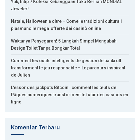
Yuk, Intip 7 Koleksi Kebanggaan Toko Berlian MONDIAL
Jeweler!
Natale, Halloween e oltre – Come le tradizioni culturali
plasmano le mega‑offerte dei casinò online
Waktunya Penyegaran! 5 Langkah Simpel Mengubah
Design Toilet Tanpa Bongkar Total
Comment les outils intelligents de gestion de bankroll
transforment le jeu responsable – Le parcours inspirant
de Julien
L’essor des jackpots Bitcoin : comment les œufs de
Pâques numériques transforment le futur des casinos en
ligne
Komentar Terbaru