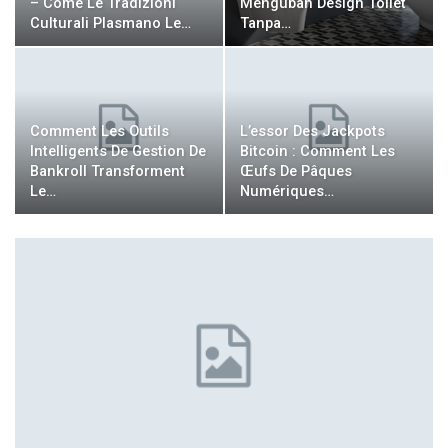
– Come Le Tradizioni
Mengubah Design Toilet
Culturali Plasmano Le…
Tanpa…
Comment Les Outils
L’essor Des Jackpots
Intelligents De Gestion De
Bitcoin : Comment Les
Bankroll Transforment
Œufs De Pâques
Le…
Numériques…