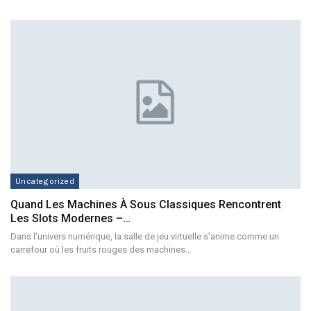
Uncategorized
Quand Les Machines À Sous Classiques Rencontrent
Les Slots Modernes –…
Dans l’univers numérique, la salle de jeu virtuelle s’anime comme un
carrefour où les fruits rouges des machines…