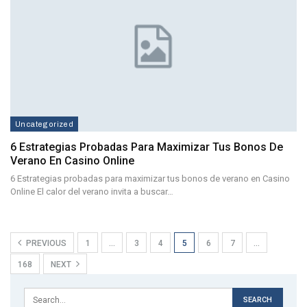
Uncategorized
6 Estrategias Probadas Para Maximizar Tus Bonos De
Verano En Casino Online
6 Estrategias probadas para maximizar tus bonos de verano en Casino
Online El calor del verano invita a buscar…
PREVIOUS
1
…
3
4
5
6
7
…
168
NEXT