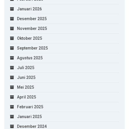
Januari 2026
Desember 2025
November 2025
Oktober 2025
September 2025
Agustus 2025
Juli 2025
Juni 2025
Mei 2025
April 2025
Februari 2025
Januari 2025
Desember 2024