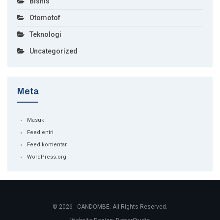
Bisnis
Otomotof
Teknologi
Uncategorized
Meta
Masuk
Feed entri
Feed komentar
WordPress.org
© 2026 - CANDOMBE. All Rights Reserved.