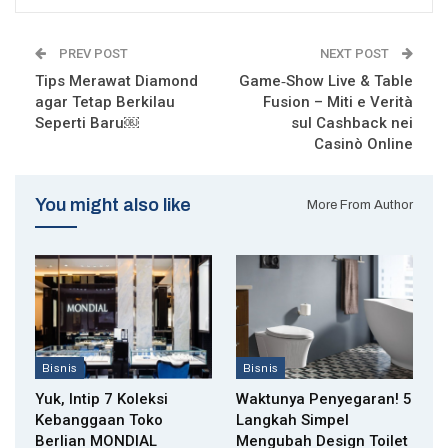
PREV POST
NEXT POST
Tips Merawat Diamond
Game‑Show Live & Table
agar Tetap Berkilau
Fusion – Miti e Verità
Seperti Baru￼
sul Cashback nei
Casinò Online
You might also like
More From Author
Bisnis
Bisnis
Yuk, Intip 7 Koleksi
Waktunya Penyegaran! 5
Kebanggaan Toko
Langkah Simpel
Berlian MONDIAL
Mengubah Design Toilet